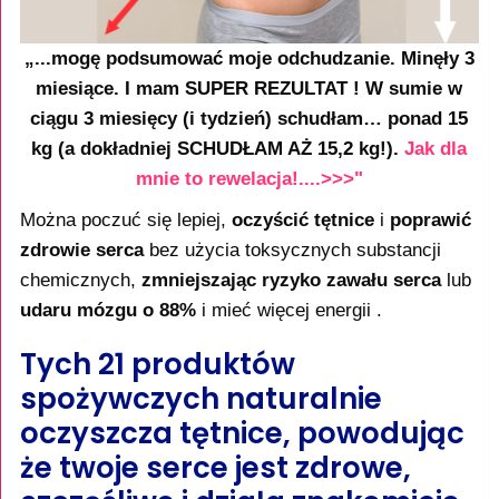
„...mogę podsumować moje odchudzanie. Minęły 3
miesiące. I mam SUPER REZULTAT ! W sumie w
ciągu 3 miesięcy (i tydzień) schudłam… ponad 15
kg (a dokładniej SCHUDŁAM AŻ 15,2 kg!).
Jak dla
mnie to rewelacja!....>>>"
Można poczuć się lepiej,
oczyścić tętnice
i
poprawić
zdrowie serca
bez użycia toksycznych substancji
chemicznych,
zmniejszając ryzyko zawału serca
lub
udaru mózgu o 88%
i mieć więcej energii .
Tych 21 produktów
spożywczych naturalnie
oczyszcza tętnice, powodując
że twoje serce jest zdrowe,