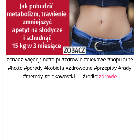
zobacz więcej: hotto.pl #zdrowie #ciekawe #popularne
#hotto #porady #kobieta #zdrowotne #przepisy #rady
#metody #ciekawostki ... źródło:
zdrowie