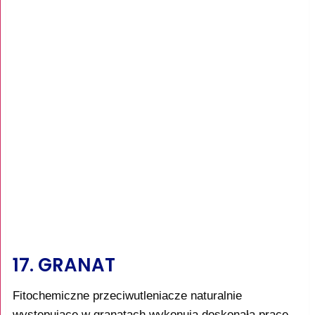
17. GRANAT
Fitochemiczne przeciwutleniacze naturalnie
występujące w granatach wykonują doskonałą pracę