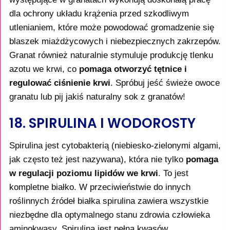
dla ochrony układu krążenia przed szkodliwym
utlenianiem, które może powodować gromadzenie się
blaszek miażdżycowych i niebezpiecznych zakrzepów.
Granat również naturalnie stymuluje produkcję tlenku
azotu we krwi, co
pomaga otworzyć tętnice i
regulować ciśnienie krwi
. Spróbuj jeść świeże owoce
granatu lub pij jakiś naturalny sok z granatów!
18. SPIRULINA I WODOROSTY
Spirulina jest cytobakterią (niebiesko-zielonymi algami,
jak często też jest nazywana), która nie tylko
pomaga
w regulacji poziomu lipidów we krwi
. To jest
kompletne białko. W przeciwieństwie do innych
roślinnych źródeł białka spirulina zawiera wszystkie
niezbędne dla optymalnego stanu zdrowia człowieka
aminokwasy. Spirulina jest pełna kwasów