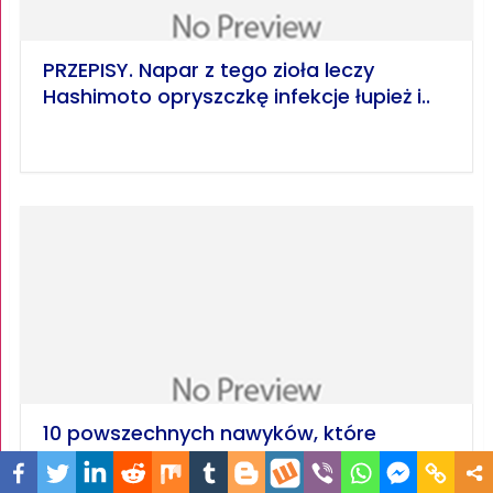
PRZEPISY. Napar z tego zioła leczy
Hashimoto opryszczkę infekcje łupież i..
10 powszechnych nawyków, które
poważnie uszkadzają nerki. Zdziwisz się