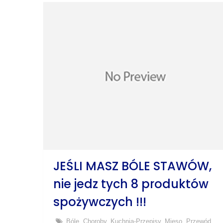
JEŚLI MASZ BÓLE STAWÓW,
nie jedz tych 8 produktów
spożywczych !!!
Bóle
,
Choroby
,
Kuchnia-Przepisy
,
Mięso
,
Przewód