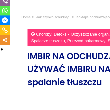
Home
Jak szybko schudnąć
Koktajle odchudzając
Choroby
,
Detoks - Oczyszczanie organ
Spalacze tłuszczu
,
Przewód pokarmowy
,
S
IMBIR NA ODCHUDZA
UŻYWAĆ IMBIRU NA
spalanie tłuszczu