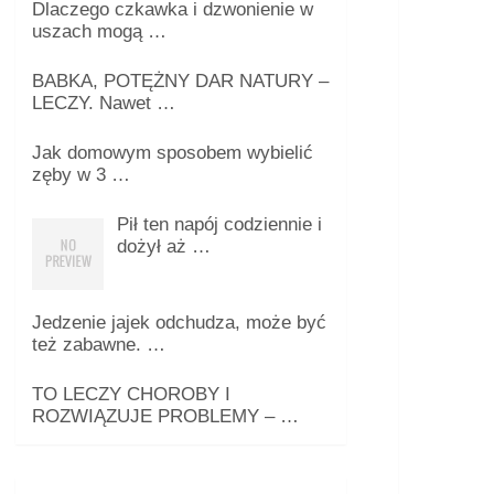
Dlaczego czkawka i dzwonienie w
uszach mogą …
BABKA, POTĘŻNY DAR NATURY –
LECZY. Nawet …
Jak domowym sposobem wybielić
zęby w 3 …
Pił ten napój codziennie i
dożył aż …
Jedzenie jajek odchudza, może być
też zabawne. …
TO LECZY CHOROBY I
ROZWIĄZUJE PROBLEMY – …