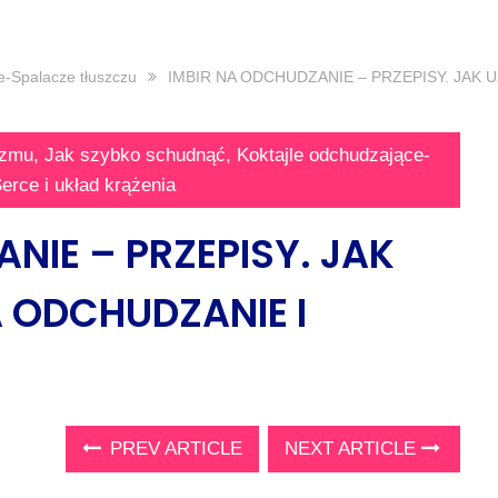
e-Spalacze tłuszczu
IMBIR NA ODCHUDZANIE – PRZEPISY. JAK UŻ
izmu
,
Jak szybko schudnąć
,
Koktajle odchudzające-
erce i układ krążenia
NIE – PRZEPISY. JAK
 ODCHUDZANIE I
PREV ARTICLE
NEXT ARTICLE