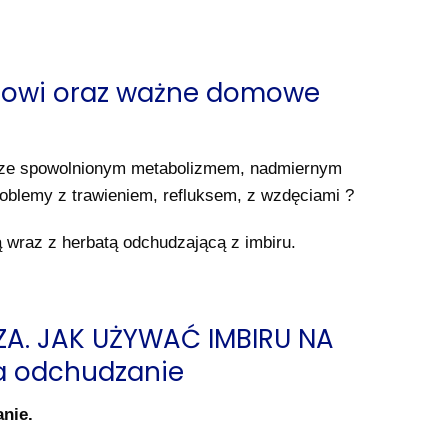
irowi oraz ważne domowe
 ze spowolnionym metabolizmem, nadmiernym
blemy z trawieniem, refluksem, z wzdęciami ?
 wraz z herbatą odchudzającą z imbiru.
A. JAK UŻYWAĆ IMBIRU NA
a odchudzanie
anie.