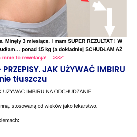
. Minęły 3 miesiące. I mam SUPER REZULTAT ! W
schudłam… ponad 15 kg (a dokładniej SCHUDŁAM AŻ
a mnie to rewelacja!....>>>"
 PRZEPISY. JAK UŻYWAĆ IMBIRU
ie tłuszczu
AK UŻYWAĆ IMBIRU NA ODCHUDZANIE.
enną, stosowaną od wieków jako lekarstwo.
blemach: