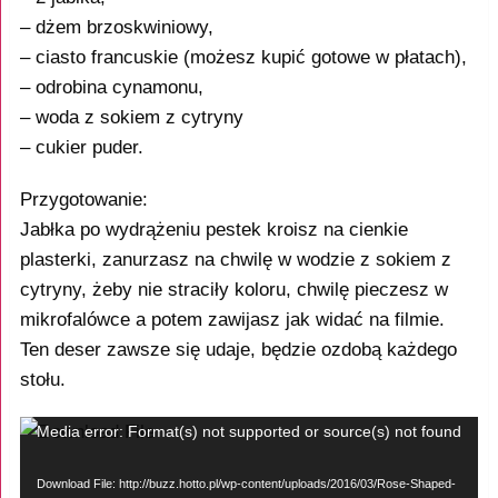
– dżem brzoskwiniowy,
– ciasto francuskie (możesz kupić gotowe w płatach),
– odrobina cynamonu,
– woda z sokiem z cytryny
– cukier puder.
Przygotowanie:
Jabłka po wydrążeniu pestek kroisz na cienkie
plasterki, zanurzasz na chwilę w wodzie z sokiem z
cytryny, żeby nie straciły koloru, chwilę pieczesz w
mikrofalówce a potem zawijasz jak widać na filmie.
Ten deser zawsze się udaje, będzie ozdobą każdego
stołu.
Odtwarzacz
Media error: Format(s) not supported or source(s) not found
video
Download File: http://buzz.hotto.pl/wp-content/uploads/2016/03/Rose-Shaped-