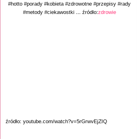
#hotto #porady #kobieta #zdrowotne #przepisy #rady
#metody #ciekawostki ... źródło:
zdrowie
źródło: youtube.com/watch?v=5rGrwvEjZIQ