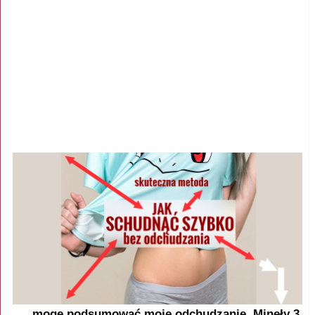
„...mogę podsumować moje odchudzanie. Minęły 3